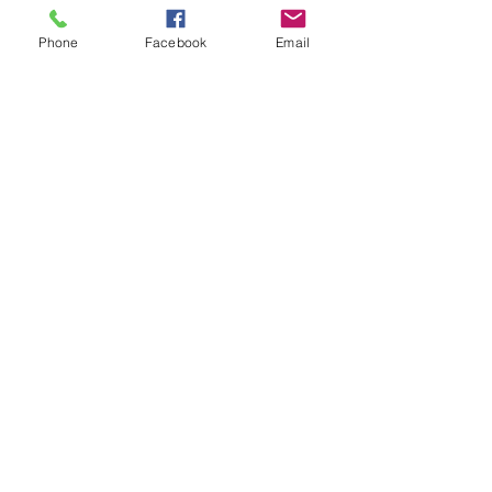
Tel.
(81) 1103-0365
Whatsapp.
81-2071-8478
Phone
Facebook
Email
contacto@viajeslandia.com
Términos y Condiciones
Aviso de Privacidad
Contáctanos