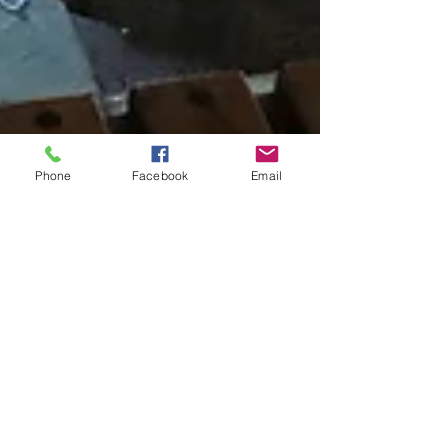
Phone
Facebook
Email
Marisol GT
25 sept 2020
Como relajarse en esta
nueva etapa; La