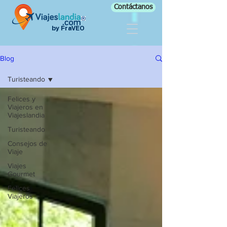
Contáctanos
by FraVEO
Blog
Turisteando
Felices y
Viajeros en
Viajeslandia
Turisteando
Consejos de
Viaje
Viajes
Gourmet
Felices
Viajeros